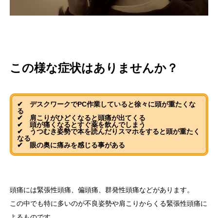
施術料金
適応症状
この様な症状はありませんか？
書籍出版
✔ デスクワークでPC作業していると徐々に頭が重たくな
る
✔ 肩こりがひどくなると頭痛が出てくる
✔ 頭が痛くなるとすぐ薬を飲んでしまう
✔ うつむき姿勢で本を読んだりスマホをすると頭が重たく
なる
✔ 眼の奥に痛みを感じる事がある
頭痛には緊張性頭痛、偏頭痛、群発性頭痛などがあります。
この中でも特に多いのが不良姿勢や肩こりからくる緊張性頭痛に
よるものです。