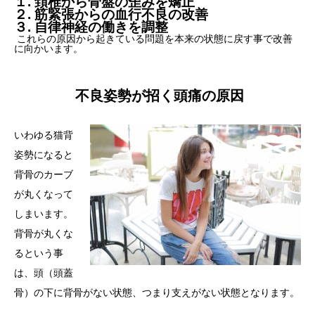
１. 頚椎から骨盤の歪みを矯正
２. 筋緊張からの血行不良の改善
３. 自律神経の働きを調整
これらの原因から起きている問題を本来の状態に戻す事で改善
に向かいます。
不良姿勢が招く頭痛の原因
いわゆる猫背
姿勢になると
背骨のカーブ
が丸くなって
しまいます。
背骨が丸くな
るという事
は、頭（頭蓋
骨）の下に背骨がない状態、つまり支えがない状態となります。