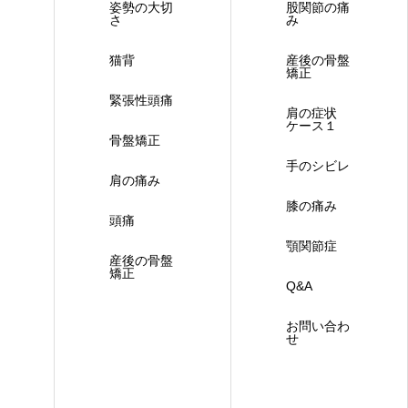
姿勢の大切
股関節の痛
さ
み
猫背
産後の骨盤
矯正
緊張性頭痛
肩の症状
ケース１
骨盤矯正
手のシビレ
肩の痛み
膝の痛み
頭痛
顎関節症
産後の骨盤
矯正
Q&A
お問い合わ
せ