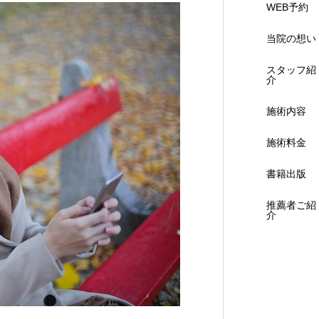
WEB予約
当院の想い
スタッフ紹
介
施術内容
施術料金
書籍出版
推薦者ご紹
介