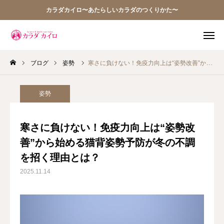
カラダカイロ〜あたらしいカラダのつくりかた〜
ブログ
姿勢
寒さに負けない！免疫力向上は“姿勢改善”から始める猫背姿勢予防が冬の不調を招く理由とは？
TEL
WEB予約
アクセス
Q&A
姿勢
お問い合わせ
寒さに負けない！免疫力向上は“姿勢改
善”から始める猫背姿勢予防が冬の不調
当院の想い
を招く理由とは？
お知らせ
2025.11.14
アクセス
施術案内