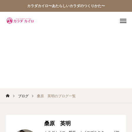
カラダカイロ〜あたらしいカラダのつくりかた〜
TEL
WEB予約
アクセス
Q&A
桑原 英明のブログ一覧
お問い合わせ
当院の想い
ブログ
桑原 英明のブログ一覧
お知らせ
アクセス
桑原 英明
施術案内