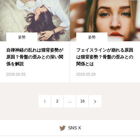
姿勢
姿勢
自律神経の乱れは猫背姿勢が
フェイスラインが崩れる原因
原因？骨盤の歪みとの深い関
は猫背姿勢？骨盤の歪みとの
係を解説
関係とは
2026.06.05
2026.05.29
1
2
…
16
SNS X