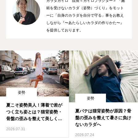
カラダカイロ 院長＜カイロプラクター＞ 『施
術を受けないカラダ（姿勢）づくり』をモット
施術料金
ーに「自身のカラダを自分で守る」事をお教え
しながら『〜あたらしいカラダの作りかた〜』
適応症状
を提供しております。
書籍出版
姿勢
姿勢
夏こそ姿勢美人！薄着で差が
夏バテは猫背姿勢が原因？骨
つく立ち姿とは？猫背姿勢・
盤の歪みを整えて暑さに負け
骨盤の歪みを整えて美しく健
ないカラダへ
康なカラダへ
2026.07.31
2026.07.24