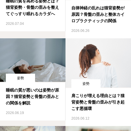
睡眠の質を高める姿勢とは？
猫背姿勢・骨盤の歪みを整え
自律神経の乱れは猫背姿勢が
てぐっすり眠れるカラダへ
原因？骨盤の歪みと整体カイ
ロプラクティックの関係
2026.07.04
2026.06.26
姿勢
姿勢
睡眠の質が悪いのは姿勢が原
肩こりが増える理由とは？猫
因？猫背姿勢と骨盤の歪みと
背姿勢と骨盤の歪みが引き起
の関係を解説
こす悪循環
2026.06.19
2026.06.12