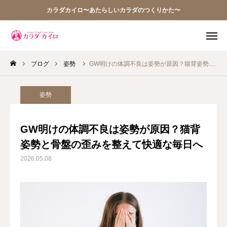
カラダカイロ〜あたらしいカラダのつくりかた〜
ブログ
姿勢
GW明けの体調不良は姿勢が原因？猫背姿勢と骨盤の歪みを整えて快適な毎日へ
TEL
WEB予約
アクセス
Q&A
姿勢
お問い合わせ
GW明けの体調不良は姿勢が原因？猫背
姿勢と骨盤の歪みを整えて快適な毎日へ
当院の想い
2026.05.08
お知らせ
アクセス
施術案内