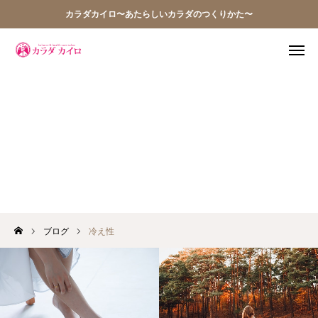
カラダカイロ〜あたらしいカラダのつくりかた〜
TEL
WEB予約
アクセス
Q&A
冷え性
お問い合わせ
当院の想い
ブログ
冷え性
お知らせ
アクセス
施術案内