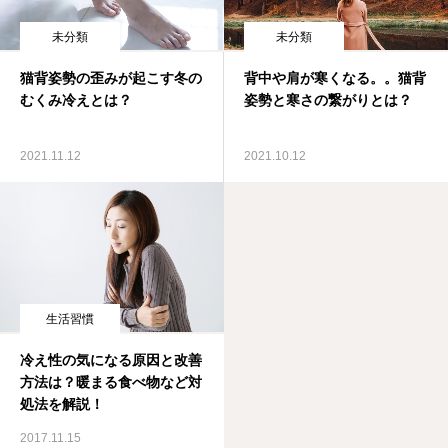
施術料金
未分類
未分類
猫背姿勢の歪みが起こす冬の
背中や肩が寒くなる。。猫背
適応症状
むくみ冷えとは？
姿勢と寒さの繋がりとは？
書籍出版
2021.11.12
2021.10.12
生活習慣
冷え性の気になる原因と改善
方法は？暖まる食べ物など対
処法を解説！
2017.11.15