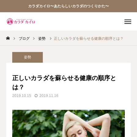
カラダカイロ〜あたらしいカラダのつくりかた〜
ブログ
姿勢
正しいカラダを蘇らせる健康の順序とは？
TEL
WEB予約
アクセス
Q&A
姿勢
お問い合わせ
正しいカラダを蘇らせる健康の順序と
は？
当院の想い
2019.10.15
2019.11.16
お知らせ
アクセス
施術案内