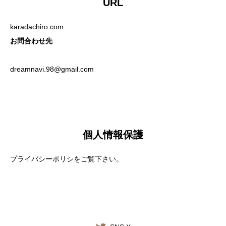
URL
施術料金
karadachiro.com
お問合わせ先
適応症状
dreamnavi.98@gmail.com
書籍出版
個人情報保護
プライバシーポリシをご覧下さい。