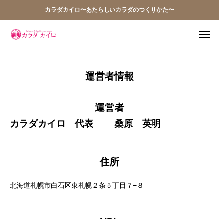
カラダカイロ〜あたらしいカラダのつくりかた〜
TEL
WEB予約
運営者情報
アクセス
Q&A
運営者
お問い合わせ
カラダカイロ 代表 桑原 英明
当院の想い
住所
お知らせ
北海道札幌市白石区東札幌２条５丁目７−８
アクセス
施術案内